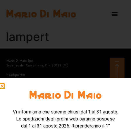
lampert
Mario Di Maio SpA
Sede legale: Corso Italia, 11 – 20122 (Mi)
Headquarter
Via A.Manzoni, 40 – 21040 Gerenzano (Va)
Tel. +39.02.968.2360
Mail: contattishop@mariodimaio.com
Vi informiamo che saremo chiusi dal 1 al 31 agosto.
Mario Di Maio SpA – Codice Destinatario SDI: 8KI81S6 – Codice
Le spedizioni degli ordini web saranno sospese
fiscale e Partita Iva 04628430151 – Capitale Sociale
6.000.000,00 i.v.
dal 1 al 31 agosto 2026. Riprenderanno il 1°