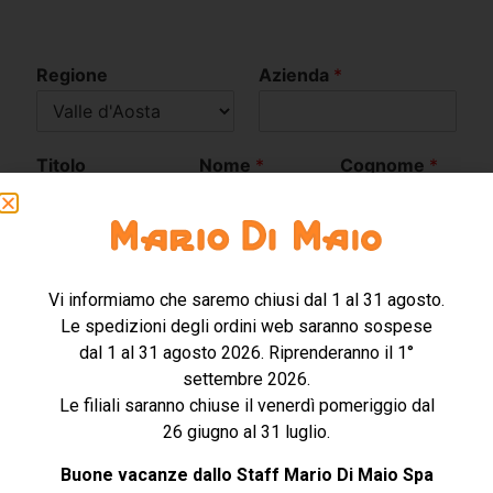
Regione
Azienda
*
Titolo
Nome
*
Cognome
*
Email
*
Telefono
*
Nazione
Vi informiamo che saremo chiusi dal 1 al 31 agosto.
Le spedizioni degli ordini web saranno sospese
Indirizzo
CAP
*
Città
*
dal 1 al 31 agosto 2026. Riprenderanno il 1°
settembre 2026.
Le filiali saranno chiuse il venerdì pomeriggio dal
26 giugno al 31 luglio.
Richiesta
Buone vacanze dallo Staff Mario Di Maio Spa