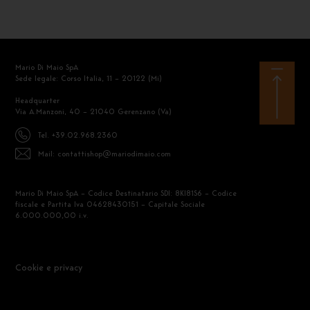
Mario Di Maio SpA
Sede legale: Corso Italia, 11 – 20122 (Mi)
Headquarter
Via A.Manzoni, 40 – 21040 Gerenzano (Va)
Tel. +39.02.968.2360
Mail: contattishop@mariodimaio.com
Mario Di Maio SpA – Codice Destinatario SDI: 8KI81S6 – Codice
fiscale e Partita Iva 04628430151 – Capitale Sociale
6.000.000,00 i.v.
Cookie e privacy