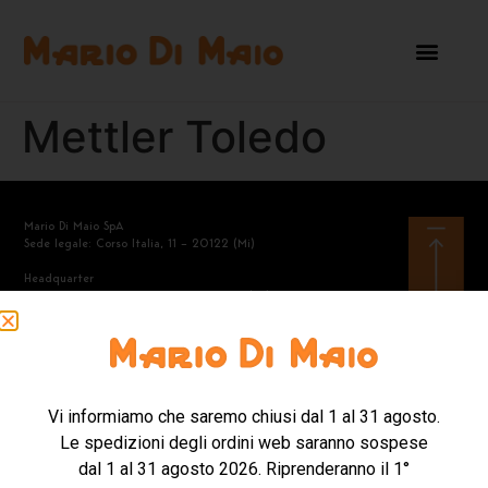
Mettler Toledo
Mario Di Maio SpA
Sede legale: Corso Italia, 11 – 20122 (Mi)
Headquarter
Via A.Manzoni, 40 – 21040 Gerenzano (Va)
Tel. +39.02.968.2360
Mail: contattishop@mariodimaio.com
Vi informiamo che saremo chiusi dal 1 al 31 agosto.
Mario Di Maio SpA – Codice Destinatario SDI: 8KI81S6 – Codice
Le spedizioni degli ordini web saranno sospese
fiscale e Partita Iva 04628430151 – Capitale Sociale
6.000.000,00 i.v.
dal 1 al 31 agosto 2026. Riprenderanno il 1°