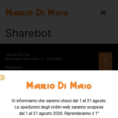
Sharebot
Mario Di Maio SpA
Sede legale: Corso Italia, 11 – 20122 (Mi)
Headquarter
Via A.Manzoni, 40 – 21040 Gerenzano (Va)
Tel. +39.02.968.2360
Mail: contattishop@mariodimaio.com
Vi informiamo che saremo chiusi dal 1 al 31 agosto.
Mario Di Maio SpA – Codice Destinatario SDI: 8KI81S6 – Codice
Le spedizioni degli ordini web saranno sospese
fiscale e Partita Iva 04628430151 – Capitale Sociale
6.000.000,00 i.v.
dal 1 al 31 agosto 2026. Riprenderanno il 1°