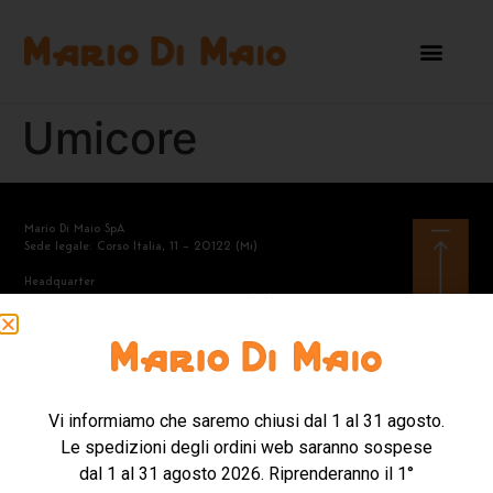
Umicore
Mario Di Maio SpA
Sede legale: Corso Italia, 11 – 20122 (Mi)
Headquarter
Via A.Manzoni, 40 – 21040 Gerenzano (Va)
Tel. +39.02.968.2360
Mail: contattishop@mariodimaio.com
Vi informiamo che saremo chiusi dal 1 al 31 agosto.
Mario Di Maio SpA – Codice Destinatario SDI: 8KI81S6 – Codice
Le spedizioni degli ordini web saranno sospese
fiscale e Partita Iva 04628430151 – Capitale Sociale
6.000.000,00 i.v.
dal 1 al 31 agosto 2026. Riprenderanno il 1°