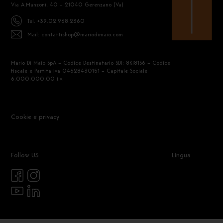
Via A.Manzoni, 40 – 21040 Gerenzano (Va)
Tel. +39.02.968.2360
Mail: contattishop@mariodimaio.com
Mario Di Maio SpA – Codice Destinatario SDI: 8KI81S6 – Codice
fiscale e Partita Iva 04628430151 – Capitale Sociale
6.000.000,00 i.v.
Cookie e privacy
Follow US
Lingua