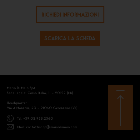
RICHIEDI INFORMAZIONI
SCARICA LA SCHEDA
Mario Di Maio SpA
Sede legale: Corso Italia, 11 – 20122 (Mi)
Headquarter
Via A.Manzoni, 40 – 21040 Gerenzano (Va)
Tel. +39.02.968.2360
Mail: contattishop@mariodimaio.com