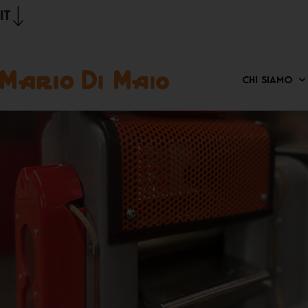
IT
CHI SIAMO