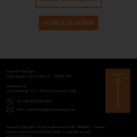
SCARICA LA SCHEDA
Mario Di Maio SpA
Sede legale: Corso Italia, 11 – 20122 (Mi)
Headquarter
Via A.Manzoni, 40 – 21040 Gerenzano (Va)
Tel. +39.02.968.2360
Mail: contattishop@mariodimaio.com
Mario Di Maio SpA – Codice Destinatario SDI: 8KI81S6 – Codice
fiscale e Partita Iva 04628430151 – Capitale Sociale
6.000.000,00 i.v.