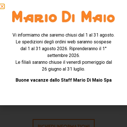
Struttura in legno rivestito in olmo, piano di lavoro con
rivestimento in acciaio inox, non a specchio con bordo
rinforzato metallico.
Vi informiamo che saremo chiusi dal 1 al 31 agosto.
Disponibili modelli ad un posto con o senza cassetti
Le spedizioni degli ordini web saranno sospese
supplementari, a due posti con cassetti supplementari.
dal 1 al 31 agosto 2026. Riprenderanno il 1°
Ciascuna postazione comprende: sede per inserimento
settembre 2026.
stocco (1), un piano estraibile con superficie in lamiera
Le filiali saranno chiuse il venerdì pomeriggio dal
per saldare (2), un cassetto portautensili (3), un
26 giugno al 31 luglio.
ripiano scorrevole a scomparsa poggia-utensili (4), un
casseto scorrevole sagomato con fondo in lamiera di
Buone vacanze dallo Staff Mario Di Maio Spa
zinco per raccolta limatura (5), cassetti supplementari
portautensili (6) (art. V109005), piano poggiapiedi
inclinato removibile (7).
RICHIEDI INFORMAZIONI