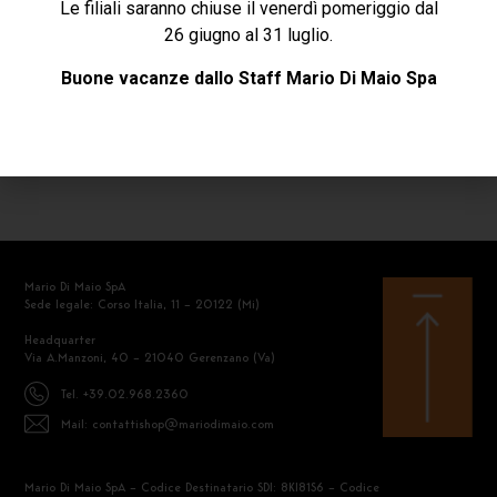
Le filiali saranno chiuse il venerdì pomeriggio dal
RICHIEDI INFORMAZIONI
26 giugno al 31 luglio.
Buone vacanze dallo Staff Mario Di Maio Spa
SCARICA LA SCHEDA
Mario Di Maio SpA
Sede legale: Corso Italia, 11 – 20122 (Mi)
Headquarter
Via A.Manzoni, 40 – 21040 Gerenzano (Va)
Tel. +39.02.968.2360
Mail: contattishop@mariodimaio.com
Mario Di Maio SpA – Codice Destinatario SDI: 8KI81S6 – Codice