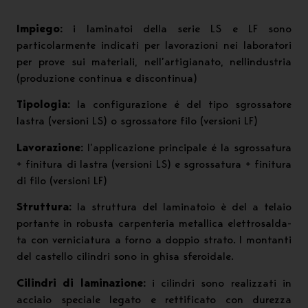
Impiego:
i laminatoi della serie LS e LF sono
particolarmente indicati per lavorazioni nei laboratori
per prove sui materiali, nell’artigianato, nellindustria
(produzione continua e discontinua)
Tipologia:
la configurazione é del tipo sgrossatore
lastra (versioni LS) o sgrossatore filo (versioni LF)
Lavorazione:
l’applicazione principale é la sgrossatura
+ finitura di lastra (versioni LS) e sgrossatura + finitura
di filo (versioni LF)
Struttura:
la struttura del laminatoio è del a telaio
portante in robusta carpenteria metallica elettrosalda-
ta con verniciatura a forno a doppio strato. I montanti
del castello cilindri sono in ghisa sferoidale.
Cilindri di laminazione:
i cilindri sono realizzati in
acciaio speciale legato e rettificato con durezza