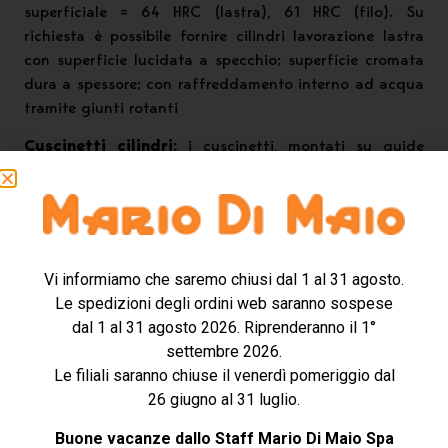
superficiale = 64 HRC (lastra), 61 HRC (filo). Su
richiesta è possibile fornire cilindri lavorazione lastra
con superficie lucidata a specchio; superficie cromata
dura a spessore; con raffreddamento interno ad acqua
tramite giunti rotanti
Cuscinetti cilindri:
i cuscinetti, montati su guide
mobili, sono a strisciamento in bronzo ad elevata
resistenza con lubrificazione automatica forzata a
circuito chiuso con recupero olio (e circuito di
raffreddamento ad acqua, opzionale).
Regolazione cilindri:
la chiusura e apertura dei
Vi informiamo che saremo chiusi dal 1 al 31 agosto.
cilindri avviene in modo manuale con volano di
Le spedizioni degli ordini web saranno sospese
manovra.
dal 1 al 31 agosto 2026. Riprenderanno il 1°
settembre 2026.
Trasmissione ai cilindri:
il moto ai cilindri avviene
Le filiali saranno chiuse il venerdì pomeriggio dal
tramite giunti meccanici omocinetici a croce.
26 giugno al 31 luglio.
Riduttore ad ingranaggi:
i laminatoi dispongono di
Buone vacanze dallo Staff Mario Di Maio Spa