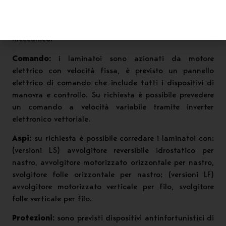
un riduttore ad ingranaggi in acciaio elicoidali con
lubrificazione a bagno d’olio. La trasmissione del moto
dal motore elettrico al riduttore avviene con giunto
meccanico.
Comando:
i laminatoi sono azionati da motore
elettrico con velocità fissa, è previsto un pannello
elettrico di comando che include tutti i dispositivi di
manovra e controllo. Su richiesta è possibile prevedere
un comando a velocità variabile tramite inverter
elettronico vettoriale.
Aspi:
su richiesta è possibile corredare i laminatoi con:
(versioni LS) avvolgitore reversibile idrostatico per
nastro, avvolgitore motorizzato orizzontale per nastro,
svolgitore folle orizzontale per nastro; (versioni LF)
avvolgitore motorizzato verticale per filo, svolgitore
folle verticale per filo.
Protezioni:
sono previsti dispositivi antinfortunistici di