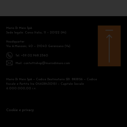
Mario Di Maio SpA
Sede legale: Corso Italia, 11 – 20122 (Mi)
Headquarter
Via A.Manzoni, 40 – 21040 Gerenzano (Va)
Tel. +39.02.968.2360
Mail: contattishop@mariodimaio.com
Mario Di Maio SpA – Codice Destinatario SDI: 8KI81S6 – Codice
fiscale e Partita Iva 04628430151 – Capitale Sociale
6.000.000,00 i.v.
Cookie e privacy