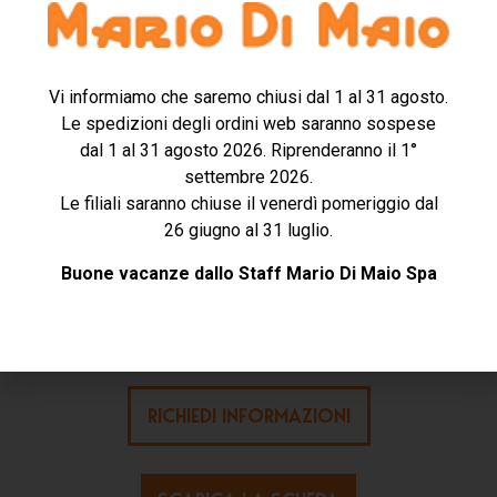
Miscelatori per rivestimento che consentono notevoli
risparmi di tempo assicurando la massima uniformità
della miscela e la totale assenza di bolle d’aria.
Vi informiamo che saremo chiusi dal 1 al 31 agosto.
La miscelazione è affidata ad una girante speciale con
Le spedizioni degli ordini web saranno sospese
senso di rotazione reversibile, montata all’interno di
dal 1 al 31 agosto 2026. Riprenderanno il 1°
una camera stagna realizzata in materiale sintetico
settembre 2026.
(PVC) dotata di coperchio trasparente di ispezione,
Le filiali saranno chiuse il venerdì pomeriggio dal
tubo di allacciamento alla pompa e maniglie per la
26 giugno al 31 luglio.
movimentazione (solo MIXWHIPP 30).
Buone vacanze dallo Staff Mario Di Maio Spa
I miscelatori richiedono il collegamento ad una pompa
esterna per il vuoto.
RICHIEDI INFORMAZIONI