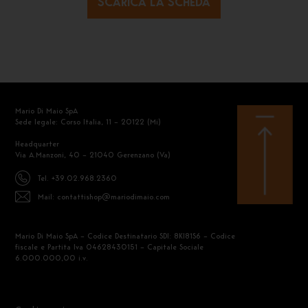
SCARICA LA SCHEDA
Mario Di Maio SpA
Sede legale: Corso Italia, 11 – 20122 (Mi)
Headquarter
Via A.Manzoni, 40 – 21040 Gerenzano (Va)
Tel. +39.02.968.2360
Mail: contattishop@mariodimaio.com
Mario Di Maio SpA – Codice Destinatario SDI: 8KI81S6 – Codice
fiscale e Partita Iva 04628430151 – Capitale Sociale
6.000.000,00 i.v.