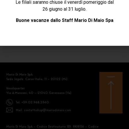
Le filiali saranno chiuse il venerdì pomeriggio dal
RICHIEDI INFORMAZIONI
26 giugno al 31 luglio.
Buone vacanze dallo Staff Mario Di Maio Spa
SCARICA LA SCHEDA
Mario Di Maio SpA
Sede legale: Corso Italia, 11 – 20122 (Mi)
Headquarter
Via A.Manzoni, 40 – 21040 Gerenzano (Va)
Tel. +39.02.968.2360
Mail: contattishop@mariodimaio.com
Mario Di Maio SpA – Codice Destinatario SDI: 8KI81S6 – Codice