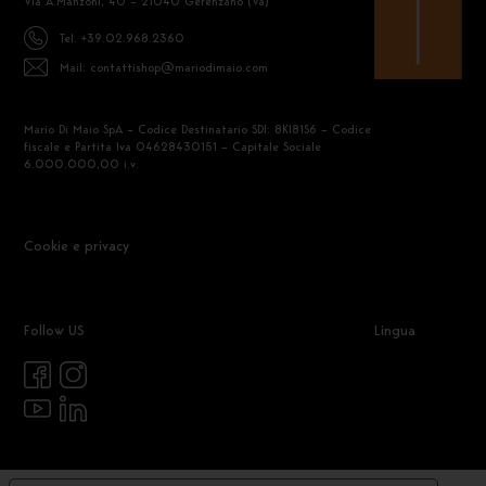
Via A.Manzoni, 40 – 21040 Gerenzano (Va)
Tel. +39.02.968.2360
Mail: contattishop@mariodimaio.com
Mario Di Maio SpA – Codice Destinatario SDI: 8KI81S6 – Codice
fiscale e Partita Iva 04628430151 – Capitale Sociale
6.000.000,00 i.v.
Cookie e privacy
Follow US
Lingua