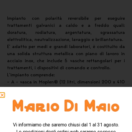
Impianto con polarità reversibile per eseguire
trattamenti galvanici a caldo e a freddo quali:
doratura, rodiatura, argentatura, sgrassatura
elettrolitica, neutralizzazione, lavaggio e brillantatura.
E’ adatto per medi e grandi laboratori, è costituito da
una solida struttura metallica con piano di lavoro in
acciaio inox, che include 5 vasche rettangolari per i
trattamenti, i dispositivi di comando e controllo.
L’impianto comprende:
– A – vasca in Moplen® (12 litri, dimensioni 200 x 410
x 175 H mm), dispone di barre anodo e catodo, viene
utilizzata per la sgrassatura elettrolitica.
– B – vasca in Moplen® (7 litri, dimensioni 125 x 410 x
175 H mm), vengono utilizzate per il lavaggio in acqua
corrente e il bagno di neutralizzazione.
– C – vasca in Moplen® (12 litri, dimensioni 200 x 410
Vi informiamo che saremo chiusi dal 1 al 31 agosto.
x 175 H mm), dispone di barre anodo e catodo, viene
Le spedizioni degli ordini web saranno sospese