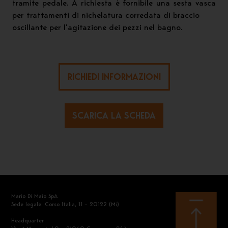
tramite pedale. A richiesta è fornibile una sesta vasca
per trattamenti di nichelatura corredata di braccio
oscillante per l’agitazione dei pezzi nel bagno.
RICHIEDI INFORMAZIONI
SCARICA LA SCHEDA
Mario Di Maio SpA
Sede legale: Corso Italia, 11 – 20122 (Mi)
Headquarter