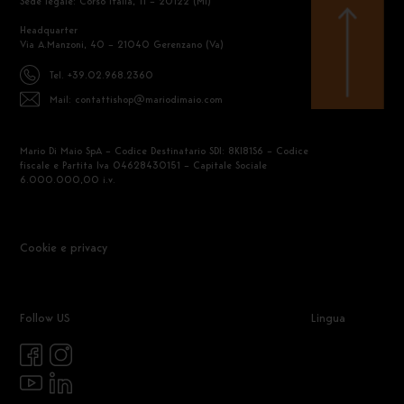
Sede legale: Corso Italia, 11 – 20122 (Mi)
Headquarter
Via A.Manzoni, 40 – 21040 Gerenzano (Va)
Tel. +39.02.968.2360
Mail: contattishop@mariodimaio.com
Mario Di Maio SpA – Codice Destinatario SDI: 8KI81S6 – Codice
fiscale e Partita Iva 04628430151 – Capitale Sociale
6.000.000,00 i.v.
Cookie e privacy
Follow US
Lingua