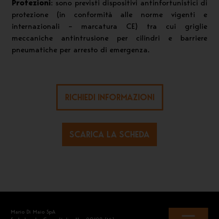
Protezioni
: sono previsti dispositivi antinfortunistici di
protezione (in conformità alle norme vigenti e
internazionali – marcatura CE) tra cui griglie
meccaniche antintrusione per cilindri e barriere
pneumatiche per arresto di emergenza.
RICHIEDI INFORMAZIONI
SCARICA LA SCHEDA
Mario Di Maio SpA