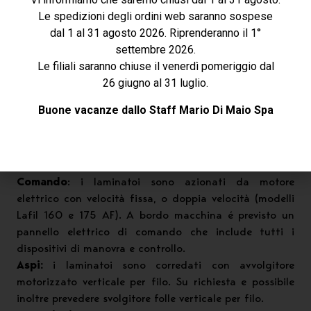
circuito chiuso con recupero olio.
Le spedizioni degli ordini web saranno sospese
Regolazione cilindri:
la chiusura e apertura dei
dal 1 al 31 agosto 2026. Riprenderanno il 1°
cilindri avviene in modo manuale con maniglia di
settembre 2026.
comando.
Le filiali saranno chiuse il venerdì pomeriggio dal
Trasmissione ai cilindri:
il moto ai cilindri avviene
26 giugno al 31 luglio.
tramite giunti meccanici omocinetici a croce.
Buone vacanze dallo Staff Mario Di Maio Spa
Riduttore ad ingranaggi:
i laminatoi dispongono di
un riduttore ad ingranaggi elicoidali con lubrificazione
a bagno d’olio. La trasmissione del moto dal motore
elettrico al riduttore avviene con cinghie trapezioidali.
Comando
: i laminatoi sono azionati da motore
elettrico con velocità fissa, o doppia velocità (modelli
Lafil 160 e 175 AF). A bordo macchina é previsto un
pannello elettrico di comando che include tutti i
dispositivi di manovra e controllo.
Aspi:
i laminatoi sono corredati con avvolgitore
motorizzato verticale per filo. Su richiesta e possibile
inoltre prevedere svolgitore folle verticale per filo.