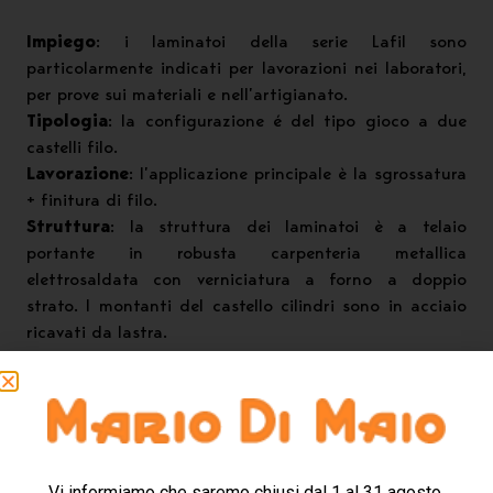
Impiego
: i laminatoi della serie Lafil sono
particolarmente indicati per lavorazioni nei laboratori,
per prove sui materiali e nell’artigianato.
Tipologia
: la configurazione é del tipo gioco a due
castelli filo.
Lavorazione
: l’applicazione principale è la sgrossatura
+ finitura di filo.
Struttura
: la struttura dei laminatoi è a telaio
portante in robusta carpenteria metallica
elettrosaldata con verniciatura a forno a doppio
strato. l montanti del castello cilindri sono in acciaio
ricavati da lastra.
Cilindri di laminazione:
i cilindri sono realizzati in
acciaio speciale legato e rettificato con durezza
superficiale = 61 HRC.
Cuscinetti cilindri
: i cuscinetti, montati sui guide
mobili, sono a strisciamento in bronzo ad elevata
resistenza con lubrificazione automatica forzata a
Vi informiamo che saremo chiusi dal 1 al 31 agosto.